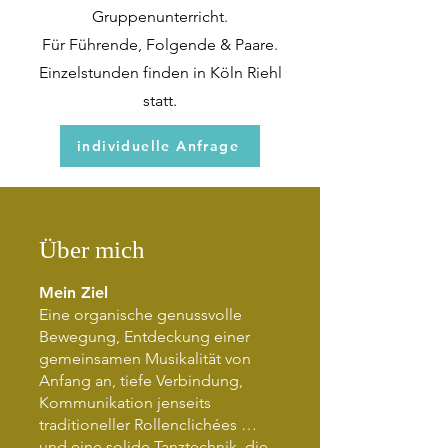
Gruppenunterricht.
Für Führende, Folgende & Paare.
Einzelstunden finden in Köln Riehl
statt.
individuelle Anfrage
Über mich
Mein Ziel
Eine organische genussvolle
Bewegung, Entdeckung einer
gemeinsamen Musikalität von
Anfang an, tiefe Verbindung,
Kommunikation jenseits
traditioneller Rollenclichées …
und eine solide Tanztechnik, die